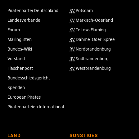
Piratenpartei Deutschland
SV
Potsdam
Landesverbände
KV
Märkisch-Oderland
Forum
KV
Teltow-Fläming
Mailinglisten
RV
Dahme-Oder-Spree
Bundes-Wiki
RV
Nordbrandenburg
Vorstand
RV
Südbrandenburg
Flaschenpost
RV
Westbrandenburg
Bundesschiedsgericht
Spenden
European Pirates
Piratenparteien International
LAND
SONSTIGES