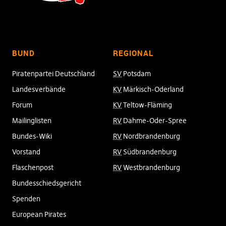
BUND
REGIONAL
Piratenpartei Deutschland
SV
Potsdam
Landesverbände
KV
Märkisch-Oderland
Forum
KV
Teltow-Fläming
Mailinglisten
RV
Dahme-Oder-Spree
Bundes-Wiki
RV
Nordbrandenburg
Vorstand
RV
Südbrandenburg
Flaschenpost
RV
Westbrandenburg
Bundesschiedsgericht
Spenden
European Pirates