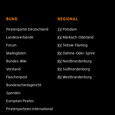
BUND
REGIONAL
Piratenpartei Deutschland
SV
Potsdam
Landesverbände
KV
Märkisch-Oderland
Forum
KV
Teltow-Fläming
Mailinglisten
RV
Dahme-Oder-Spree
Bundes-Wiki
RV
Nordbrandenburg
Vorstand
RV
Südbrandenburg
Flaschenpost
RV
Westbrandenburg
Bundesschiedsgericht
Spenden
European Pirates
Piratenparteien International