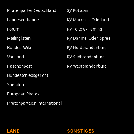
Piratenpartei Deutschland
SV
Potsdam
Landesverbände
KV
Märkisch-Oderland
Forum
KV
Teltow-Fläming
Mailinglisten
RV
Dahme-Oder-Spree
Bundes-Wiki
RV
Nordbrandenburg
Vorstand
RV
Südbrandenburg
Flaschenpost
RV
Westbrandenburg
Bundesschiedsgericht
Spenden
European Pirates
Piratenparteien International
LAND
SONSTIGES