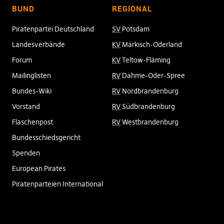
BUND
REGIONAL
Piratenpartei Deutschland
SV
Potsdam
Landesverbände
KV
Märkisch-Oderland
Forum
KV
Teltow-Fläming
Mailinglisten
RV
Dahme-Oder-Spree
Bundes-Wiki
RV
Nordbrandenburg
Vorstand
RV
Südbrandenburg
Flaschenpost
RV
Westbrandenburg
Bundesschiedsgericht
Spenden
European Pirates
Piratenparteien International