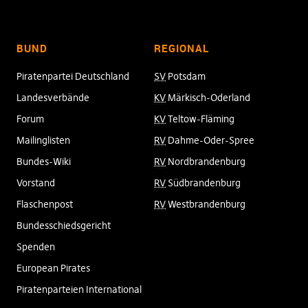
BUND
REGIONAL
Piratenpartei Deutschland
SV
Potsdam
Landesverbände
KV
Märkisch-Oderland
Forum
KV
Teltow-Fläming
Mailinglisten
RV
Dahme-Oder-Spree
Bundes-Wiki
RV
Nordbrandenburg
Vorstand
RV
Südbrandenburg
Flaschenpost
RV
Westbrandenburg
Bundesschiedsgericht
Spenden
European Pirates
Piratenparteien International