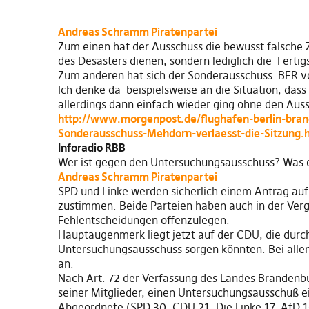
Andreas Schramm Piratenpartei
Zum einen hat der Ausschuss die bewusst falsche Z
des Desasters dienen, sondern lediglich die Fertig
Zum anderen hat sich der Sonderausschuss BER v
Ich denke da beispielsweise an die Situation, da
allerdings dann einfach wieder ging ohne den Au
http://www.morgenpost.de/flughafen-berlin-bran
Sonderausschuss-Mehdorn-verlaesst-die-Sitzung.
Inforadio RBB
Wer ist gegen den Untersuchungsausschuss? Was d
Andreas Schramm Piratenpartei
SPD und Linke werden sicherlich einem Antrag auf
zustimmen. Beide Parteien haben auch in der Verga
Fehlentscheidungen offenzulegen.
Hauptaugenmerk liegt jetzt auf der CDU, die durch
Untersuchungsausschuss sorgen könnten. Bei allen
an.
Nach Art. 72 der Verfassung des Landes Brandenbur
seiner Mitglieder, einen Untersuchungsausschuß e
Abgeordnete (SPD 30, CDU 21, Die Linke 17, AfD 