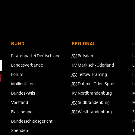
BUND
REGIONAL
Piratenpartei Deutschland
SV
Potsdam
L
Landesverbände
KV
Märkisch-Oderland
L
Forum
KV
Teltow-Fläming
L
Mailinglisten
RV
Dahme-Oder-Spree
L
Bundes-Wiki
RV
Nordbrandenburg
M
Vorstand
RV
Südbrandenburg
M
Flaschenpost
RV
Westbrandenburg
S
Bundesschiedsgericht
P
Spenden
T