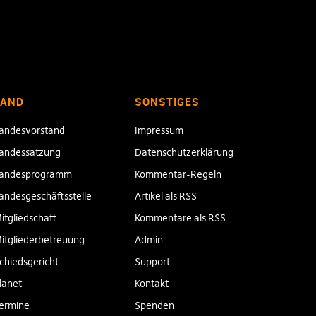
LAND
SONSTIGES
andesvorstand
Impressum
andessatzung
Datenschutzerklärung
andesprogramm
Kommentar-Regeln
andesgeschäftsstelle
Artikel als RSS
itgliedschaft
Kommentare als RSS
itgliederbetreuung
Admin
chiedsgericht
Support
lanet
Kontakt
ermine
Spenden