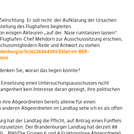
ielrichtung. Er soll nicht der Aufklärung der Ursachen
stellung des Flughafens begleiten.
on einigen Akteuren „auf der Nase rumtanzen lassen“.
ss Flughafen-Chef Mehdorn zur Ausschusssitzung erschien,
sschussmitgliedern Rede und Antwort zu stehen.
denburg/article126944393/Eklat-im-BER-
html
enken Sie, woran das liegen könnte?
 Einsetzung eines Untersuchungsausschusses nicht
ngenheit kein Interesse daran gezeigt, ihre politischen
 ihre Abgeordneten bereits alleine für einen
 anderen Abgeordneten im Landtag sehe ich es als offen
g hat der Landtag die Pflicht, auf Antrag eines Fünftels
inzusetzen. Der Brandenburger Landtag hat derzeit 88
10, B90/Die Grünen 6 und 4 Fraktionslose Abgeordnete).