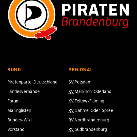
BUND
REGIONAL
Piratenpartei Deutschland
SV
Potsdam
Landesverbände
KV
Märkisch-Oderland
Forum
KV
Teltow-Fläming
Mailinglisten
RV
Dahme-Oder-Spree
Bundes-Wiki
RV
Nordbrandenburg
Vorstand
RV
Südbrandenburg