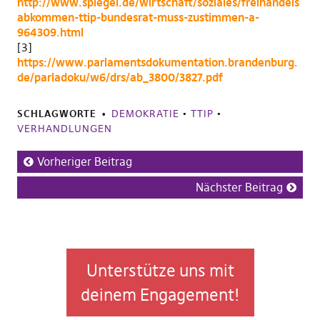
http://www.spiegel.de/wirtschaft/soziales/freihandels
abkommen-ttip-bundesrat-muss-zustimmen-a-
964309.html
[3]
https://www.parlamentsdokumentation.brandenburg.
de/parladoku/w6/drs/ab_3800/3827.pdf
SCHLAGWORTE
DEMOKRATIE
•
TTIP
•
VERHANDLUNGEN
Vorheriger Beitrag
Nächster Beitrag
Unterstütze uns mit
deinem Engagement!