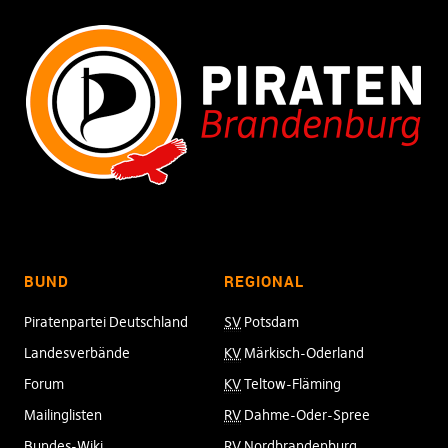
BUND
REGIONAL
Piratenpartei Deutschland
SV
Potsdam
Landesverbände
KV
Märkisch-Oderland
Forum
KV
Teltow-Fläming
Mailinglisten
RV
Dahme-Oder-Spree
Bundes-Wiki
RV
Nordbrandenburg