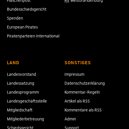
Flaschenpost
RV
Westbrandenburg
Bundesschiedsgericht
Spenden
European Pirates
Piratenparteien International
LAND
SONSTIGES
Landesvorstand
Impressum
Landessatzung
Datenschutzerklärung
Landesprogramm
Kommentar-Regeln
Landesgeschäftsstelle
Artikel als RSS
Mitgliedschaft
Kommentare als RSS
Mitgliederbetreuung
Admin
Schiedsgericht
Support