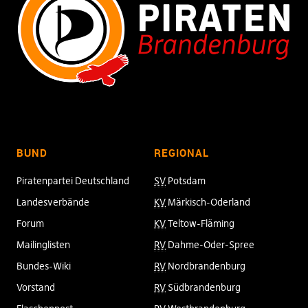
BUND
REGIONAL
Piratenpartei Deutschland
SV
Potsdam
Landesverbände
KV
Märkisch-Oderland
Forum
KV
Teltow-Fläming
Mailinglisten
RV
Dahme-Oder-Spree
Bundes-Wiki
RV
Nordbrandenburg
Vorstand
RV
Südbrandenburg