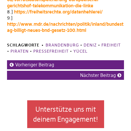
gerichtshof-telekommunikation-die-linke
8.]
https://freiheitsrechte.org/datenhehlerei/
9.]
http://www.mdr.de/nachrichten/politik/inland/bundest
ag-billigt-neues-bnd-gesetz-100.html
SCHLAGWORTE
BRANDENBURG
•
DENIZ
•
FREIHEIT
•
PIRATEN
•
PRESSEFREIHEIT
•
YÜCEL
Vorheriger Beitrag
Nächster Beitrag
Unterstütze uns mit
deinem Engagement!