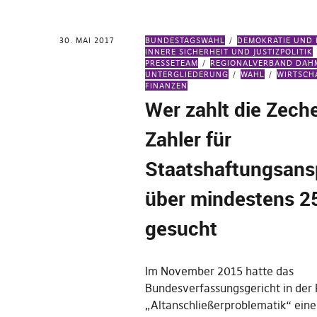
30. MAI 2017
BUNDESTAGSWAHL
DEMOKRATIE UND
INNERE SICHERHEIT UND JUSTIZPOLITIK
PRESSETEAM
REGIONALVERBAND DAH
UNTERGLIEDERUNG
WAHL
WIRTSCH
FINANZEN
Wer zahlt die Zech
Zahler für
Staatshaftungsans
über mindestens 2
gesucht
Im November 2015 hatte das
Bundesverfassungsgericht in der 
„Altanschließerproblematik“ ein