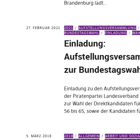
Brandenburg lädt…
27. FEBRUAR 2021
2021
AUFSTELLUNGSVERSAMMLUNG
BUNDESTAGSWAHL
EINLADUNG
WA
Einladung:
Aufstellungsvers
zur Bundestagswah
Einladung zu den Aufstellungsv
der Piratenpartei Landesverband
zur Wahl der Direktkandidaten fü
56 bis 65, sowie der Kandidaten f
5. MÄRZ 2018
2018
ALLGEMEIN
ARBEIT UND SOZI