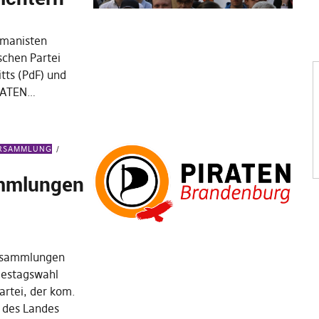
umanisten
schen Partei
itts (PdF) und
IRATEN…
ERSAMMLUNG
ammlungen
ersammlungen
destagswahl
artei, der kom.
 des Landes