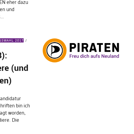
TEN eher dazu
ren und
s…
GSWAHL 2017
):
ere (und
ten)
andidatur
riften bin ich
ragt worden,
iere. Die