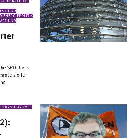
 BÜRGERRECHTE
HEIT UND
D ENERGIEPOLITIK
AFT UND
rter
Die SPD Basis
immte sie für
uns…
VERBAND DAHME-
2):
r