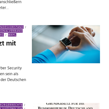
anschließern
eter…
ANDESVORSTAND
IONALVERBAND
UNG
WAHL
zt mit
yber Security
en sein als
 der Deutschen
 BÜRGERRECHTE
 JUSTIZPOLITIK