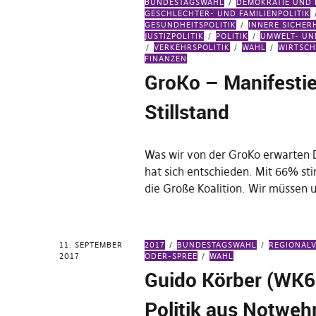
BUNDESTAGSWAHL
DEMOKRATIE UND
GESCHLECHTER- UND FAMILIENPOLITIK
GESUNDHEITSPOLITIK
INNERE SICHER
JUSTIZPOLITIK
POLITIK
UMWELT- UN
VERKEHRSPOLITIK
WAHL
WIRTSCH
FINANZEN
GroKo – Manifestie
Stillstand
Was wir von der GroKo erwarten 
hat sich entschieden. Mit 66% st
die Große Koalition. Wir müssen 
11. SEPTEMBER
2017
BUNDESTAGSWAHL
REGIONAL
2017
ODER-SPREE
WAHL
Guido Körber (WK6
Politik aus Notweh