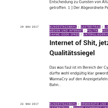
Entscheidung zu Gunsten von Alt
getroffen. 1.] Der Abgeordnete P
29. MAI 2017
BUNDESTAGSWAHL
GASTBEITRAG
L
MEDIEN UND INTERNET
POLITIK
REG
DAHME-ODER-SPREE
UNTERGLIEDER
Internet of Shit, jet
Qualitätssiegel
Das was faul ist im Bereich der C
dürfte wohl endgültig klar geword
WannaCry auf den Anzeigetafeln
Bahn…
23. MAI 2017
BUNDESTAGSWAHL
DEMOKRATIE UND
GASTBEITRAG
INNERE SICHERHEIT UND