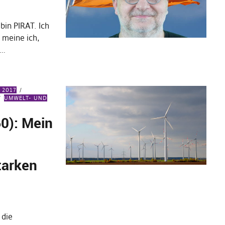
bin PIRAT. Ich
 meine ich,
n…
 2017
UMWELT- UND
0): Mein
tarken
 die