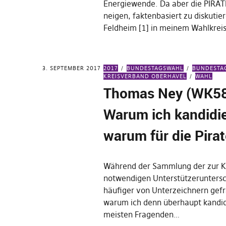
Energiewende. Da aber die PIRA
neigen, faktenbasiert zu diskutie
Feldheim [1] in meinem Wahlkrei
3. SEPTEMBER 2017
2017
BUNDESTAGSWAHL
BUNDESTA
KREISVERBAND OBERHAVEL
WAHL
Thomas Ney (WK58
Warum ich kandidi
warum für die Pira
Während der Sammlung der zur K
notwendigen Unterstützeruntersch
häufiger von Unterzeichnern gef
warum ich denn überhaupt kandid
meisten Fragenden…