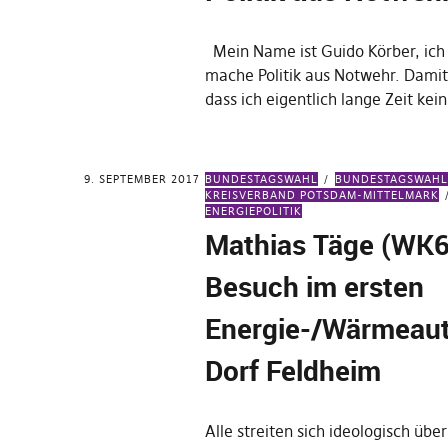
Mein Name ist Guido Körber, ich 
mache Politik aus Notwehr. Damit
dass ich eigentlich lange Zeit kei
9. SEPTEMBER 2017
BUNDESTAGSWAHL
BUNDESTAGSWAHL
KREISVERBAND POTSDAM-MITTELMARK
ENERGIEPOLITIK
Mathias Täge (WK6
Besuch im ersten
Energie-/Wärmeau
Dorf Feldheim
Alle streiten sich ideologisch über