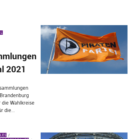
HL
ammlungen
l 2021
ersammlungen
 Brandenburg
r die Wahlkreise
ür die…
ALES