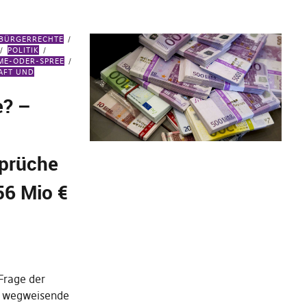
 BÜRGERRECHTE
POLITIK
ME-ODER-SPREE
AFT UND
e? –
prüche
56 Mio €
Frage der
e wegweisende