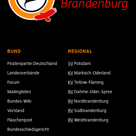
BUND
REGIONAL
Piratenpartei Deutschland
SV
Potsdam
Landesverbände
KV
Märkisch-Oderland
Forum
KV
Teltow-Fläming
Mailinglisten
RV
Dahme-Oder-Spree
Bundes-Wiki
RV
Nordbrandenburg
Vorstand
RV
Südbrandenburg
Flaschenpost
RV
Westbrandenburg
Bundesschiedsgericht