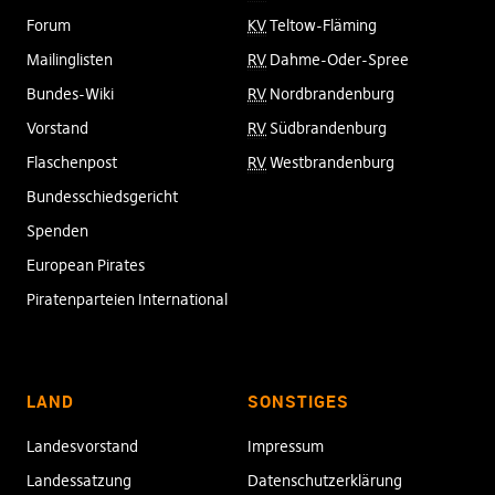
Forum
KV
Teltow-Fläming
Mailinglisten
RV
Dahme-Oder-Spree
Bundes-Wiki
RV
Nordbrandenburg
Vorstand
RV
Südbrandenburg
Flaschenpost
RV
Westbrandenburg
Bundesschiedsgericht
Spenden
European Pirates
Piratenparteien International
LAND
SONSTIGES
Landesvorstand
Impressum
Landessatzung
Datenschutzerklärung