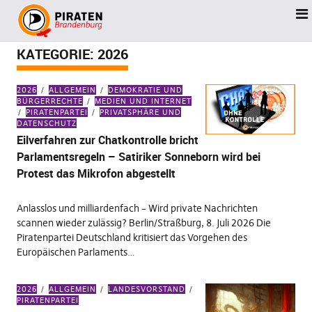
KATEGORIE:
2026
2026
ALLGEMEIN
DEMOKRATIE UND
BÜRGERRECHTE
MEDIEN UND INTERNET
PIRATENPARTEI
PRIVATSPHÄRE UND
DATENSCHUTZ
Eilverfahren zur Chatkontrolle bricht
Parlamentsregeln – Satiriker Sonneborn wird bei
Protest das Mikrofon abgestellt
Anlasslos und milliardenfach – Wird private Nachrichten
scannen wieder zulässig? Berlin/Straßburg, 8. Juli 2026 Die
Piratenpartei Deutschland kritisiert das Vorgehen des
Europäischen Parlaments…
2026
ALLGEMEIN
LANDESVORSTAND
PIRATENPARTEI