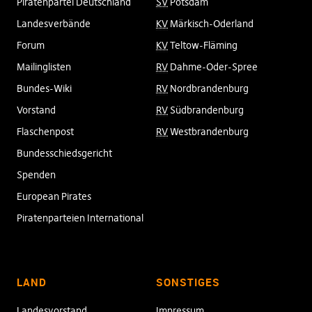
Piratenpartei Deutschland
SV
Potsdam
Landesverbände
KV
Märkisch-Oderland
Forum
KV
Teltow-Fläming
Mailinglisten
RV
Dahme-Oder-Spree
Bundes-Wiki
RV
Nordbrandenburg
Vorstand
RV
Südbrandenburg
Flaschenpost
RV
Westbrandenburg
Bundesschiedsgericht
Spenden
European Pirates
Piratenparteien International
LAND
SONSTIGES
Landesvorstand
Impressum