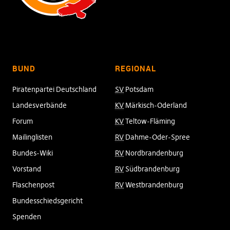
BUND
REGIONAL
Piratenpartei Deutschland
SV
Potsdam
Landesverbände
KV
Märkisch-Oderland
Forum
KV
Teltow-Fläming
Mailinglisten
RV
Dahme-Oder-Spree
Bundes-Wiki
RV
Nordbrandenburg
Vorstand
RV
Südbrandenburg
Flaschenpost
RV
Westbrandenburg
Bundesschiedsgericht
Spenden