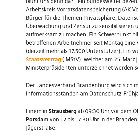
blüht uns denn da?“ ein bundesweiter dezentr
Arbeitskreis Vorratsdatenspeicherung (AK Vorra
Bürger für die Themen Privatsphäre, Datens
Überwachung und Zensur zu sensibilisieren u
aufmerksam zu machen. Ein Schwerpunkt bild
betroffenen Arbeitnehmer seit Montag eine
(derzeit mehr als 17.500 Unterstützer). Ein 
Staatsvertrag
(JMStV), welcher am 25. März j
Ministerpräsidenten unterzeichnet werden so
Der Landesverband Brandenburg wird sich m
Informationsständen am Datenschutz-Frühjah
Einem in
Strausberg
ab 09:30 Uhr vor dem O
Potsdam
von 12 bis 17:30 Uhr in der Branden
Jägerstraße.