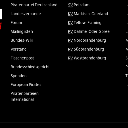
Piratenpartei Deutschland
SV
Potsdam
L
Landesverbände
KV
Märkisch-Oderland
L
Forum
KV
Teltow-Fläming
L
Mailinglisten
RV
Dahme-Oder-Spree
L
Bundes-Wiki
RV
Nordbrandenburg
M
Vorstand
RV
Südbrandenburg
M
Flaschenpost
RV
Westbrandenburg
S
Bundesschiedsgericht
P
Spenden
T
European Pirates
L
Piratenparteien
International