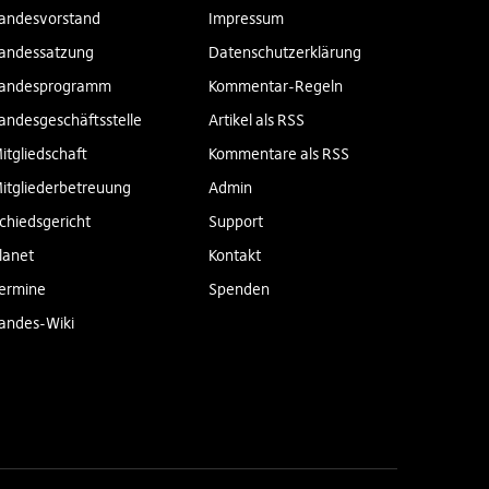
andesvorstand
Impressum
andessatzung
Datenschutzerklärung
andesprogramm
Kommentar-Regeln
andesgeschäftsstelle
Artikel als RSS
itgliedschaft
Kommentare als RSS
itgliederbetreuung
Admin
chiedsgericht
Support
lanet
Kontakt
ermine
Spenden
andes-Wiki