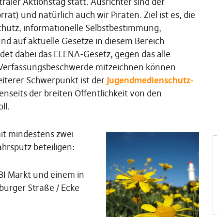
aler Aktionstag statt. Ausrichter sind der
t) und natürlich auch wir Piraten. Ziel ist es, die
chutz, informationelle Selbstbestimmung,
nd auf aktuelle Gesetze in diesem Bereich
et dabei das ELENA-Gesetz, gegen das alle
 Verfassungsbeschwerde mitzeichnen können
weiterer Schwerpunkt ist der
Jugendmedienschutz-
enseits der breiten Öffentlichkeit von den
ll.
it mindestens zwei
rsputz beteiligen:
BI Markt und einem in
burger Straße / Ecke