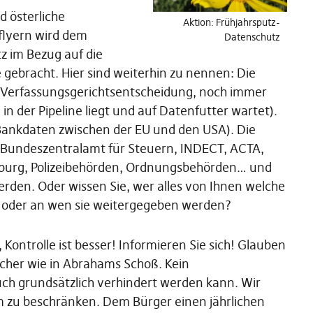
 österliche
Aktion: Frühjahrsputz-
sflyern wird dem
Datenschutz
z im Bezug auf die
gebracht. Hier sind weiterhin zu nennen: Die
der Verfassungsgerichtsentscheidung, noch immer
in der Pipeline liegt und auf Datenfutter wartet).
ankdaten zwischen der EU und den USA). Die
 Bundeszentralamt für Steuern, INDECT, ACTA,
sburg, Polizeibehörden, Ordnungsbehörden… und
rden. Oder wissen Sie, wer alles von Ihnen welche
t oder an wen sie weitergegeben werden?
 Kontrolle ist besser! Informieren Sie sich! Glauben
icher wie in Abrahams Schoß. Kein
uch grundsätzlich verhindert werden kann. Wir
m zu beschränken. Dem Bürger einen jährlichen