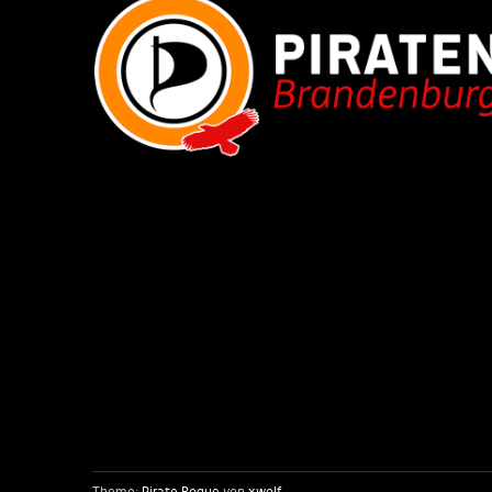
Theme:
Pirate Rogue
von
xwolf