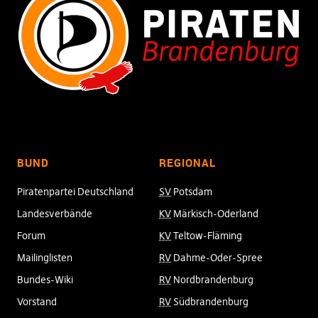
BUND
REGIONAL
Piratenpartei Deutschland
SV
Potsdam
Landesverbände
KV
Märkisch-Oderland
Forum
KV
Teltow-Fläming
Mailinglisten
RV
Dahme-Oder-Spree
Bundes-Wiki
RV
Nordbrandenburg
Vorstand
RV
Südbrandenburg