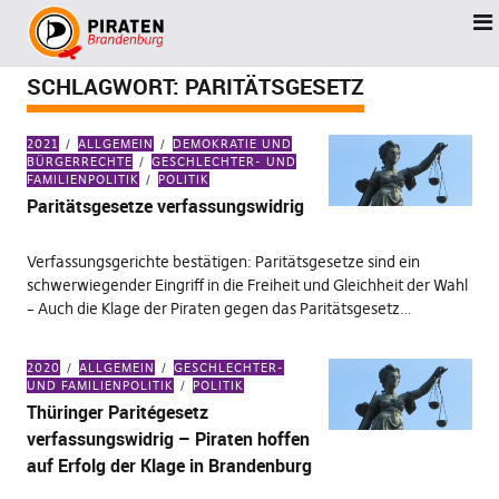
SCHLAGWORT:
PARITÄTSGESETZ
2021
ALLGEMEIN
DEMOKRATIE UND
BÜRGERRECHTE
GESCHLECHTER- UND
FAMILIENPOLITIK
POLITIK
Paritätsgesetze verfassungswidrig
Verfassungsgerichte bestätigen: Paritätsgesetze sind ein
schwerwiegender Eingriff in die Freiheit und Gleichheit der Wahl
– Auch die Klage der Piraten gegen das Paritätsgesetz…
2020
ALLGEMEIN
GESCHLECHTER-
UND FAMILIENPOLITIK
POLITIK
Thüringer Paritégesetz
verfassungswidrig – Piraten hoffen
auf Erfolg der Klage in Brandenburg