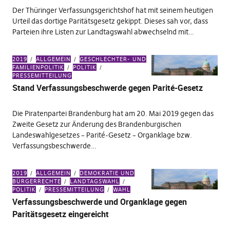
Der Thüringer Verfassungsgerichtshof hat mit seinem heutigen
Urteil das dortige Paritätsgesetz gekippt. Dieses sah vor, dass
Parteien ihre Listen zur Landtagswahl abwechselnd mit…
2019
ALLGEMEIN
GESCHLECHTER- UND
FAMILIENPOLITIK
POLITIK
PRESSEMITTEILUNG
Stand Verfassungsbeschwerde gegen Parité-Gesetz
Die Piratenpartei Brandenburg hat am 20. Mai 2019 gegen das
Zweite Gesetz zur Änderung des Brandenburgischen
Landeswahlgesetzes – Parité-Gesetz – Organklage bzw.
Verfassungsbeschwerde…
2019
ALLGEMEIN
DEMOKRATIE UND
BÜRGERRECHTE
LANDTAGSWAHL
POLITIK
PRESSEMITTEILUNG
WAHL
Verfassungsbeschwerde und Organklage gegen
Paritätsgesetz eingereicht