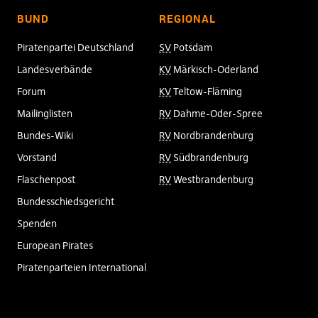
BUND
REGIONAL
Piratenpartei Deutschland
SV
Potsdam
Landesverbände
KV
Märkisch-Oderland
Forum
KV
Teltow-Fläming
Mailinglisten
RV
Dahme-Oder-Spree
Bundes-Wiki
RV
Nordbrandenburg
Vorstand
RV
Südbrandenburg
Flaschenpost
RV
Westbrandenburg
Bundesschiedsgericht
Spenden
European Pirates
Piratenparteien International