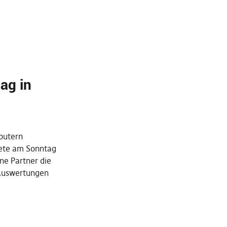
ag in
putern
ete am Sonntag
ne Partner die
Auswertungen