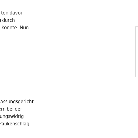
rten davor
g durch
 könnte. Nun
fassungsgericht
rn bei der
ungswidrig
 Paukenschlag