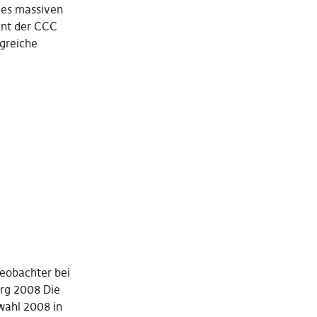
des massiven
ant der CCC
ngreiche
:
eobachter bei
rg 2008 Die
wahl 2008 in