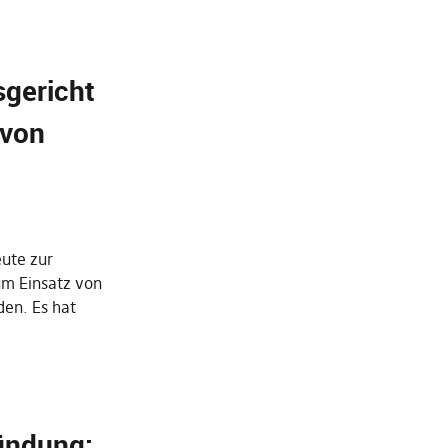
gericht
 von
eute zur
um Einsatz von
en. Es hat
ündung: