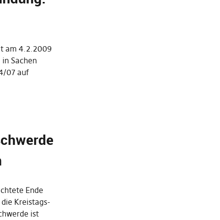
at am 4.2.2009
 in Sachen
4/07 auf
schwerde
n
ichtete Ende
die Kreistags-
chwerde ist