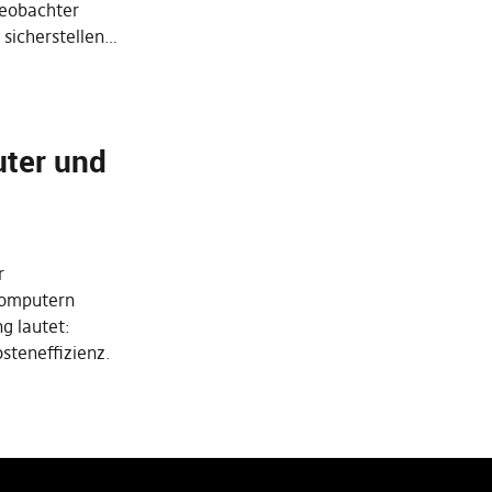
eobachter
 sicherstellen…
ter und
r
computern
ng lautet:
steneffizienz.