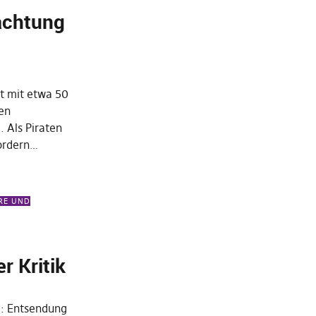
achtung
t mit etwa 50
en
 Als Piraten
fordern…
RE UND
r Kritik
: Entsendung