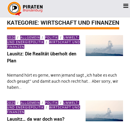
KATEGORIE:
WIRTSCHAFT UND FINANZEN
2026
ALLGEMEIN
POLITIK
UMWELT-
UND ENERGIEPOLITIK
WIRTSCHAFT UND
FINANZEN
Lausitz: Die Realität überholt den
Plan
Niemand hört es gerne, wenn jemand sagt „ich habe es euch
doch gesagt“ und damit auch noch recht hat… Aber sorry, wir
haben…
2025
ALLGEMEIN
POLITIK
UMWELT-
UND ENERGIEPOLITIK
WIRTSCHAFT UND
FINANZEN
Lausitz… da war doch was?