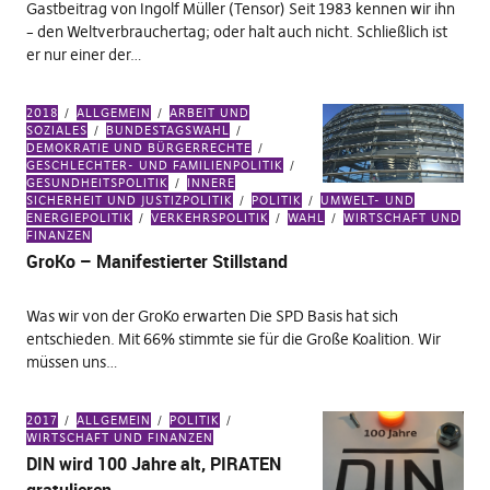
Gastbeitrag von Ingolf Müller (Tensor) Seit 1983 kennen wir ihn
– den Weltverbrauchertag; oder halt auch nicht. Schließlich ist
er nur einer der…
2018
ALLGEMEIN
ARBEIT UND
SOZIALES
BUNDESTAGSWAHL
DEMOKRATIE UND BÜRGERRECHTE
GESCHLECHTER- UND FAMILIENPOLITIK
GESUNDHEITSPOLITIK
INNERE
SICHERHEIT UND JUSTIZPOLITIK
POLITIK
UMWELT- UND
ENERGIEPOLITIK
VERKEHRSPOLITIK
WAHL
WIRTSCHAFT UND
FINANZEN
GroKo – Manifestierter Stillstand
Was wir von der GroKo erwarten Die SPD Basis hat sich
entschieden. Mit 66% stimmte sie für die Große Koalition. Wir
müssen uns…
2017
ALLGEMEIN
POLITIK
WIRTSCHAFT UND FINANZEN
DIN wird 100 Jahre alt, PIRATEN