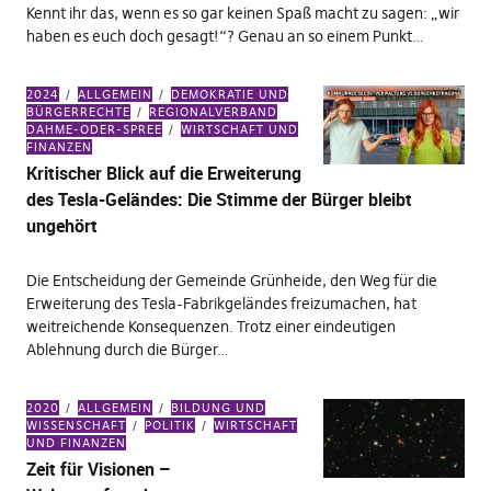
Kennt ihr das, wenn es so gar keinen Spaß macht zu sagen: „wir
haben es euch doch gesagt!“? Genau an so einem Punkt…
2024
ALLGEMEIN
DEMOKRATIE UND
BÜRGERRECHTE
REGIONALVERBAND
DAHME-ODER-SPREE
WIRTSCHAFT UND
FINANZEN
Kritischer Blick auf die Erweiterung
des Tesla-Geländes: Die Stimme der Bürger bleibt
ungehört
Die Entscheidung der Gemeinde Grünheide, den Weg für die
Erweiterung des Tesla-Fabrikgeländes freizumachen, hat
weitreichende Konsequenzen. Trotz einer eindeutigen
Ablehnung durch die Bürger…
2020
ALLGEMEIN
BILDUNG UND
WISSENSCHAFT
POLITIK
WIRTSCHAFT
UND FINANZEN
Zeit für Visionen –