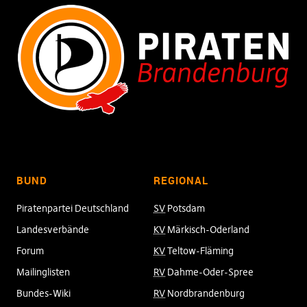
BUND
REGIONAL
Piratenpartei Deutschland
SV
Potsdam
Landesverbände
KV
Märkisch-Oderland
Forum
KV
Teltow-Fläming
Mailinglisten
RV
Dahme-Oder-Spree
Bundes-Wiki
RV
Nordbrandenburg