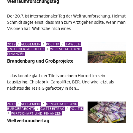
Weltraumforschungstag
Der 20.7. ist internationaler Tag der Weltraumforschung. Helmut
Schmidt sagte einst, dass man zum Arzt gehen sollte, wenn man
Visionen hat. Wahrscheinlich eines…
2019
ALLGEMEIN
POLITIK
UMWELT-
UND ENERGIEPOLITIK
WIRTSCHAFT UND
FINANZEN
Brandenburg und Großprojekte
…das könnte glatt der Titel von einem Horrorfilm sein.
Lausitzring, Chipfabrik, Cargolifter, BER. Und wird jetzt als
nächstes die Tesla Gigafactory in den…
2018
ALLGEMEIN
DEMOKRATIE UND
BÜRGERRECHTE
GASTBEITRAG
POLITIK
WIRTSCHAFT UND FINANZEN
Weltverbrauchertag