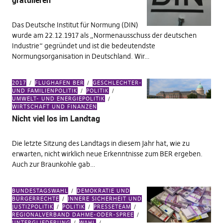
gratulieren
Das Deutsche Institut für Normung (DIN)
wurde am 22.12.1917 als „Normenausschuss der deutschen
Industrie“ gegründet und ist die bedeutendste
Normungsorganisation in Deutschland. Wir…
2017
FLUGHAFEN BER
GESCHLECHTER-
UND FAMILIENPOLITIK
POLITIK
UMWELT- UND ENERGIEPOLITIK
WIRTSCHAFT UND FINANZEN
Nicht viel los im Landtag
Die letzte Sitzung des Landtags in diesem Jahr hat, wie zu
erwarten, nicht wirklich neue Erkenntnisse zum BER ergeben.
Auch zur Braunkohle gab…
BUNDESTAGSWAHL
DEMOKRATIE UND
BÜRGERRECHTE
INNERE SICHERHEIT UND
JUSTIZPOLITIK
POLITIK
PRESSETEAM
REGIONALVERBAND DAHME-ODER-SPREE
UNTERGLIEDERUNG
WAHL