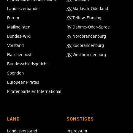
Landesverbände
KV
Märkisch-Oderland
Forum
KV
Teltow-Fläming
Mailinglisten
RV
Dahme-Oder-Spree
Bundes-Wiki
RV
Nordbrandenburg
Vorstand
RV
Südbrandenburg
Flaschenpost
RV
Westbrandenburg
Bundesschiedsgericht
Spenden
European Pirates
Piratenparteien International
LAND
SONSTIGES
Landesvorstand
Impressum