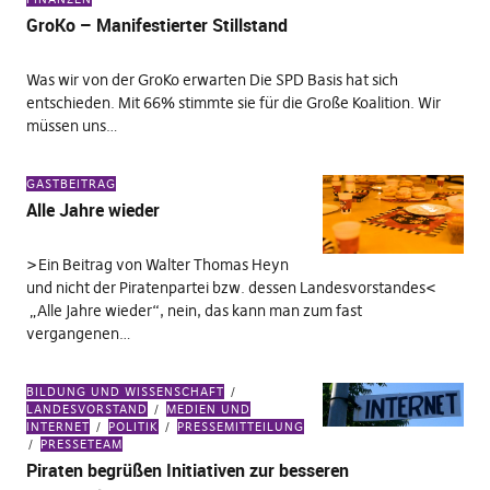
GroKo – Manifestierter Stillstand
Was wir von der GroKo erwarten Die SPD Basis hat sich
entschieden. Mit 66% stimmte sie für die Große Koalition. Wir
müssen uns…
GASTBEITRAG
Alle Jahre wieder
>Ein Beitrag von Walter Thomas Heyn
und nicht der Piratenpartei bzw. dessen Landesvorstandes<
„Alle Jahre wieder“, nein, das kann man zum fast
vergangenen…
BILDUNG UND WISSENSCHAFT
LANDESVORSTAND
MEDIEN UND
INTERNET
POLITIK
PRESSEMITTEILUNG
PRESSETEAM
Piraten begrüßen Initiativen zur besseren