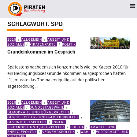
SCHLAGWORT:
SPD
2018
ALLGEMEIN
ARBEIT UND
SOZIALES
PIRATENPARTEI
POLITIK
Grundeinkommen im Gespräch
Spätestens nachdem sich Konzernchefs wie Joe Kaeser 2016 für
ein Bedingungsloses Grundeinkommen ausgesprochen hatten
[1], musste das Thema endgültig auf der politischen
Tagesordnung…
2018
ALLGEMEIN
ARBEIT UND
SOZIALES
BUNDESTAGSWAHL
DEMOKRATIE UND BÜRGERRECHTE
GESCHLECHTER- UND FAMILIENPOLITIK
GESUNDHEITSPOLITIK
INNERE
SICHERHEIT UND JUSTIZPOLITIK
POLITIK
UMWELT- UND
ENERGIEPOLITIK
VERKEHRSPOLITIK
WAHL
WIRTSCHAFT UND
FINANZEN