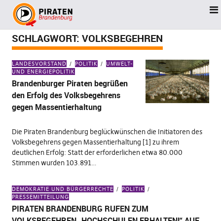
SCHLAGWORT:
VOLKSBEGEHREN
LANDESVORSTAND
POLITIK
UMWELT-
UND ENERGIEPOLITIK
Brandenburger Piraten begrüßen
den Erfolg des Volksbegehrens
gegen Massentierhaltung
Die Piraten Brandenburg beglückwünschen die Initiatoren des
Volksbegehrens gegen Massentierhaltung [1] zu ihrem
deutlichen Erfolg: Statt der erforderlichen etwa 80.000
Stimmen wurden 103.891…
DEMOKRATIE UND BÜRGERRECHTE
POLITIK
PRESSEMITTEILUNG
PIRATEN BRANDENBURG RUFEN ZUM
VOLKSBEGEHREN „HOCHSCHULEN ERHALTEN!“ AUF