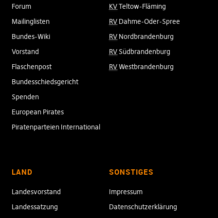
Forum
KV
Teltow-Fläming
Mailinglisten
RV
Dahme-Oder-Spree
Bundes-Wiki
RV
Nordbrandenburg
Vorstand
RV
Südbrandenburg
Flaschenpost
RV
Westbrandenburg
Bundesschiedsgericht
Spenden
European Pirates
Piratenparteien International
LAND
SONSTIGES
Landesvorstand
Impressum
Landessatzung
Datenschutzerklärung